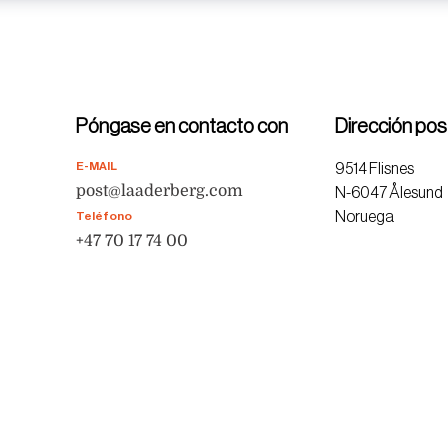
Póngase en contacto con
Dirección pos
E-MAIL
9514 Flisnes
post@laaderberg.com
N-6047 Ålesund
Noruega
Teléfono
+47 70 17 74 00