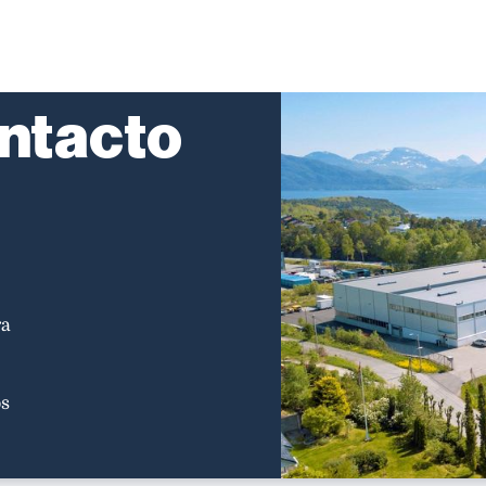
ntacto
ra
os