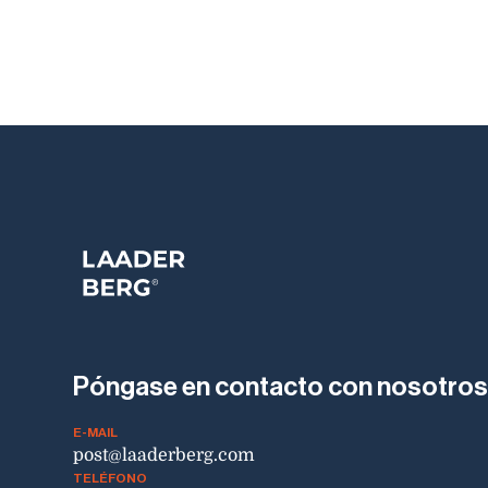
Póngase en contacto con nosotro
E-MAIL
post@laaderberg.com
TELÉFONO