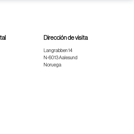
tal
Dirección de visita
Langrabben 14
N-6013 Aalesund
Noruega