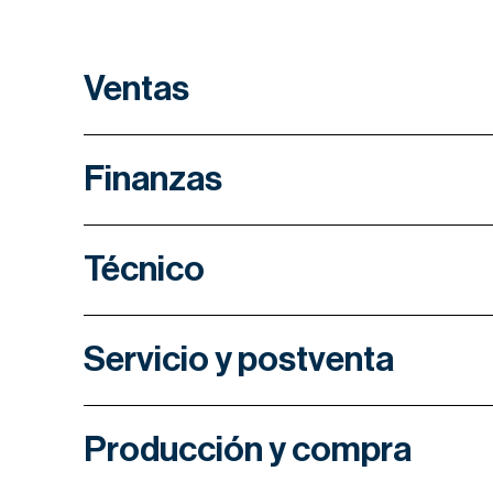
Ventas
Finanzas
Técnico
Por Henning Vaagen
Director General, Consejero Delegado
Servicio y postventa
E-MAIL
Erik Kvalsund
per.henning.vaagen@laaderberg.com
Director Financiero
Producción y compra
E-MAIL